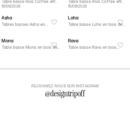
Table basse Riva Coffee en
Table basse Riva Coffee en
15/08/2026
15/08/2026
béton et noyer
béton minéral
Asha
Loha
Tables basses Asha en
Table basse Loha en bois de
manguier massif
manguier massif
Mona
Rava
Table basse Mona en bois de
Table basse Rava en bois
manguier massif
massif de manguier
REJOIGNEZ-NOUS SUR INSTAGRAM
@
designtripoff