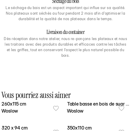
Séchage du bois
Le séchage du bois est un aspect important qui influe sur sa qualité.
Nos plateaux sont séchés au four pendant 2 mois afin d'optimiser la
durabilité et la qualité de nos plateaux dans le temps.
Livraison du container
Dès réception dans notre atelier, nous re-ponçons les plateaux et nous
les traitons avec des produits durables et efficaces contre les tâches
et les griffes, tout en conservant l'aspect le plus naturel possible du
bois.
Vous pourriez aussi aimer
260x115 cm
Table basse en bois de suar -
Woslow
Copa 100cm
Woslow
320 x 94 cm
350x110 cm