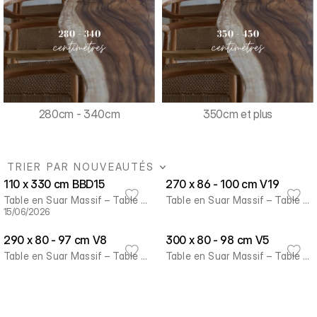
280cm - 340cm
350cm et plus
TRIER PAR NOUVEAUTÉS
110 x 330 cm BBD15
270 x 86 - 100 cm V19
Table en Suar Massif – Table à
Table en Suar Massif – Table à
15/06/2026
Manger Artisanale en Bois
Manger Artisanale en Bois
Naturel
Naturel
290 x 80 - 97 cm V8
300 x 80 - 98 cm V5
Table en Suar Massif – Table à
Table en Suar Massif – Table à
Manger Artisanale en Bois
Manger Artisanale en Bois
Naturel
Naturel
310 x 86 - 94 cm V9
310 x 80 - 97 cm V4
Table en Suar Massif – Table à
Table en Suar Massif – Table à