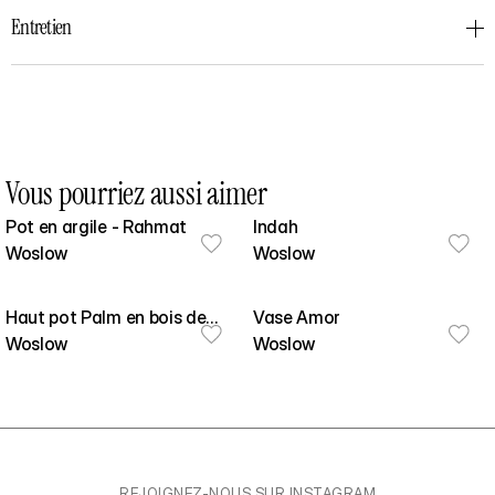
Entretien
Vous pourriez aussi aimer
Pot en argile - Rahmat
Indah
Woslow
Woslow
Haut pot Palm en bois de
Vase Amor
palmier brûlé noir (100*50*55
Woslow
Woslow
cm)
REJOIGNEZ-NOUS SUR INSTAGRAM