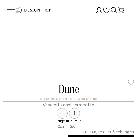
Dune
ou 13,50€ en 4 fois avec Klarna
Vase artisanal terracotta
Largeur
Hauteur
22cm
22cm
Livraison, retours & échanges