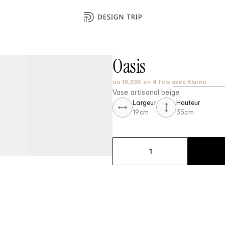
Oasis
ou 16,33€ en 4 fois avec Klarna
Vase artisanal beige
Largeur
Hauteur
19cm
35cm
1