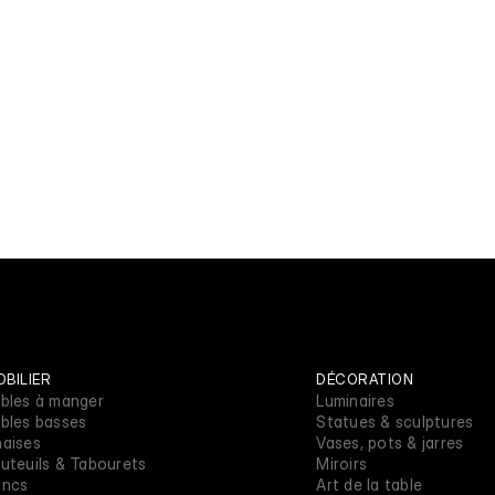
BILIER
DÉCORATION
bles à manger
Luminaires
bles basses
Statues & sculptures
aises
Vases, pots & jarres
uteuils & Tabourets
Miroirs
ancs
Art de la table