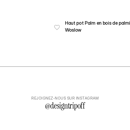
Haut pot Palm en bois de palmi
Woslow
noir (100*50*55 cm)
REJOIGNEZ-NOUS SUR INSTAGRAM
@
designtripoff