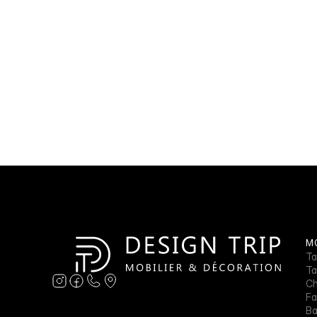
MO
Ta
Ta
Ch
Fa
B