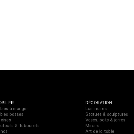
BILIER
DÉCORATION
bles à manger
Luminaires
bles basses
Statues & sculptures
aises
Vases, pots & jarres
uteuils & Tabourets
Miroirs
ancs
Art de la table