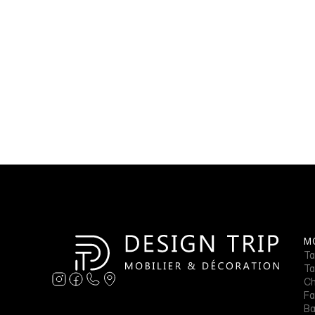
MO
Ta
Ta
Ch
Fa
B