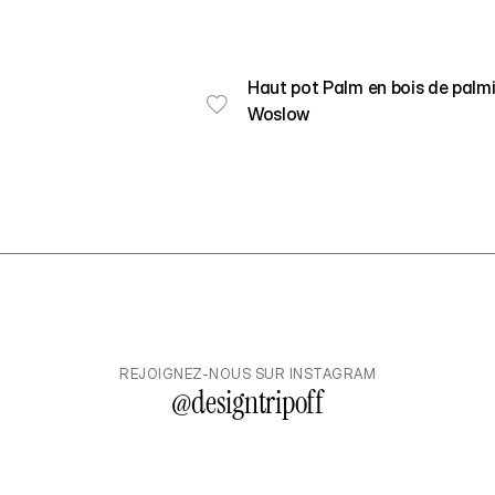
Haut pot Palm en bois de palmi
Woslow
noir (100*50*55 cm)
REJOIGNEZ-NOUS SUR INSTAGRAM
@
designtripoff