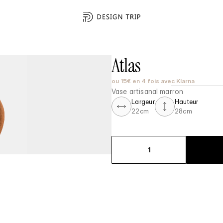
Atlas
ou 15€ en 4 fois avec Klarna
Vase artisanal marron
Largeur
Hauteur
22cm
28cm
1