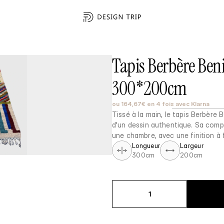
Tapis Berbère Beni
300*200cm
ou 164,67€ en 4 fois avec Klarna
Tissé à la main, le tapis Berbère 
d'un dessin authentique. Sa compo
une chambre, avec une finition à 
Longueur
Largeur
300cm
200cm
1