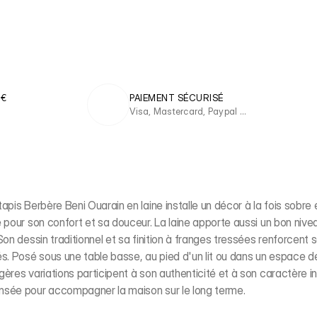
 €
PAIEMENT SÉCURISÉ
Visa, Mastercard, Paypal …
pis Berbère Beni Ouarain en laine installe un décor à la fois sobre e
 pour son confort et sa douceur. La laine apporte aussi un bon nivea
on dessin traditionnel et sa finition à franges tressées renforcent s
s. Posé sous une table basse, au pied d'un lit ou dans un espace de 
gères variations participent à son authenticité et à son caractère i
ensée pour accompagner la maison sur le long terme.