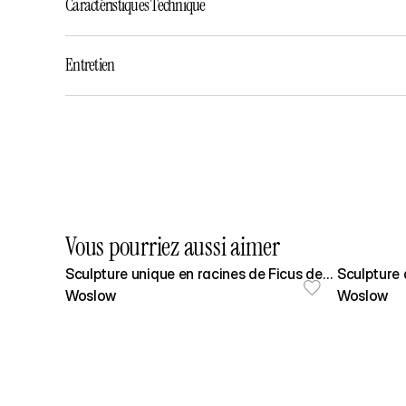
Caractéristiques Technique
Entretien
Vous pourriez aussi aimer
Sculpture unique en racines de Ficus de
Sculpture 
Bali - 182cm
Woslow
- 220cm
Woslow