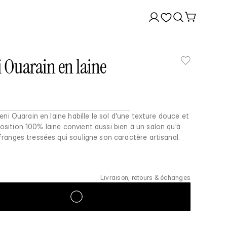
 Ouarain en laine
Beni Ouarain en laine habille le sol d'une texture douce et
sition 100% laine convient aussi bien à un salon qu'à
franges tressées qui souligne son caractère artisanal.
Livraison, retours & échanges