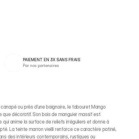
PAIEMENT EN 3X SANS FRAIS 
Par nos partenaires
n canapé ou près d’une baignoire, le tabouret Mango
ile que décoratif. Son bois de manguier massif est
ée qui anime la surface de reliefs irréguliers et donne à
té. La teinte marron vieilli renforce ce caractère patiné,
dans des intérieurs contemporains, rustiques ou