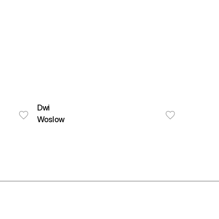
Dwi
Woslow