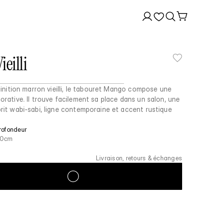
eilli
finition marron vieilli, le tabouret Mango compose une
rative. Il trouve facilement sa place dans un salon, une
rit wabi-sabi, ligne contemporaine et accent rustique
rofondeur
0cm
Livraison, retours & échanges