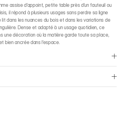
omme assise d’appoint, petite table près d’un fauteuil ou
is, il répond à plusieurs usages sans perdre sa ligne
e lit dans les nuances du bois et dans les variations de
singulière. Dense et adapté à un usage quotidien, ce
ns une décoration où la matière garde toute sa place,
 et bien ancrée dans l’espace.