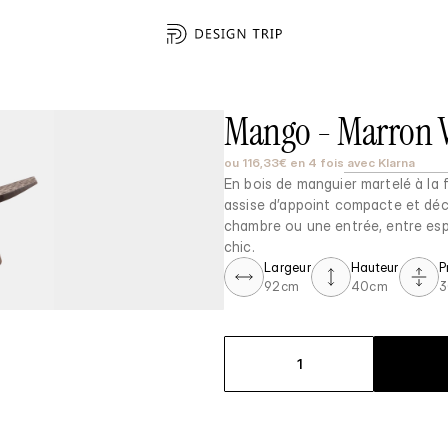
Mango - Marron Vi
ou 116,33€ en 4 fois avec Klarna
En bois de manguier martelé à la 
assise d’appoint compacte et déco
chambre ou une entrée, entre esp
chic.
Largeur
Hauteur
P
92cm
40cm
3
1