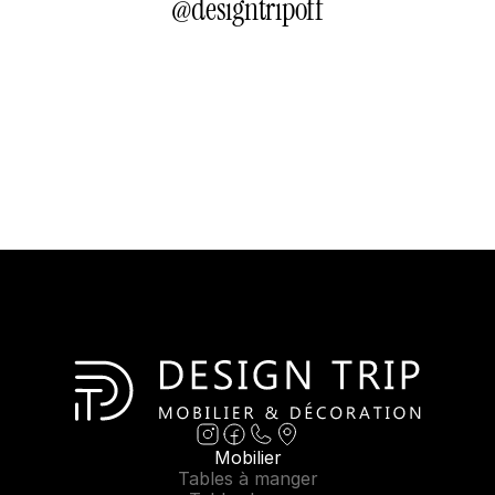
@
designtripoff
Mobilier
Tables à manger