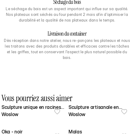
Séchage du bois
Le séchage du bois est un aspect important qui influe sur sa qualité.
Nos plateaux sont séchés au four pendant 2 mois afin d'optimiser la
durabilité et la qualité de nos plateaux dans le temps.
Livraison du container
Dès réception dans notre atelier, nous re-ponçons les plateaux et nous
les traitons avec des produits durables et efficaces contre les tâches
et les griffes, tout en conservant l'aspect le plus naturel possible du
bois.
Vous pourriez aussi aimer
Sculpture unique en racines
Sculpture artisanale en
de Ficus de Bali - 182cm
Woslow
Woslow
Racines de Ficus - 220cm
Oka - noir
Malas