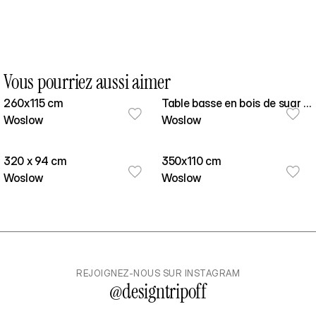
Vous pourriez aussi aimer
260x115 cm
Table basse en bois de suar -
Woslow
Copa 100cm
Woslow
320 x 94 cm
350x110 cm
Woslow
Woslow
REJOIGNEZ-NOUS SUR INSTAGRAM
@
designtripoff