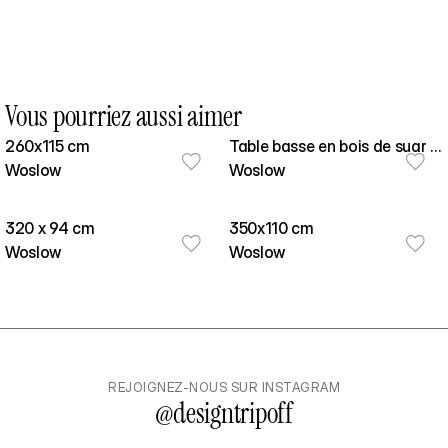
Vous pourriez aussi aimer
260x115 cm
Table basse en bois de suar -
Woslow
Copa 100cm
Woslow
320 x 94 cm
350x110 cm
Woslow
Woslow
REJOIGNEZ-NOUS SUR INSTAGRAM
@
designtripoff