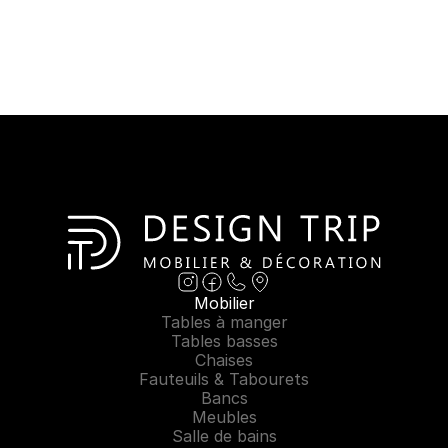
Mobilier
Tables à manger
Tables basses
Chaises
Fauteuils & Tabourets
Bancs
Meubles
Salle de bains