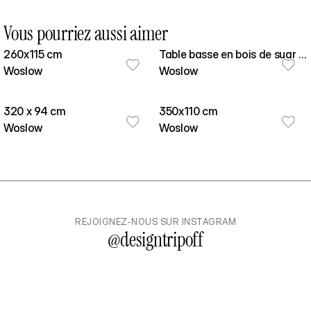
Vous pourriez aussi aimer
260x115 cm
Table basse en bois de suar -
Woslow
Copa 100cm
Woslow
320 x 94 cm
350x110 cm
Woslow
Woslow
REJOIGNEZ-NOUS SUR INSTAGRAM
@
designtripoff