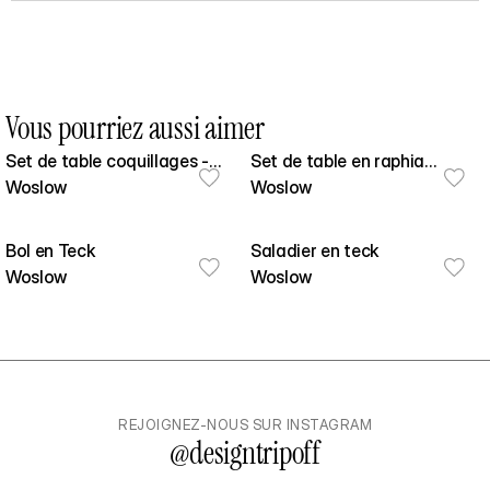
Vous pourriez aussi aimer
Set de table coquillages -
Set de table en raphia
blanc et marron
Woslow
naturel
Woslow
Bol en Teck
Saladier en teck
Woslow
Woslow
REJOIGNEZ-NOUS SUR INSTAGRAM
@
designtripoff