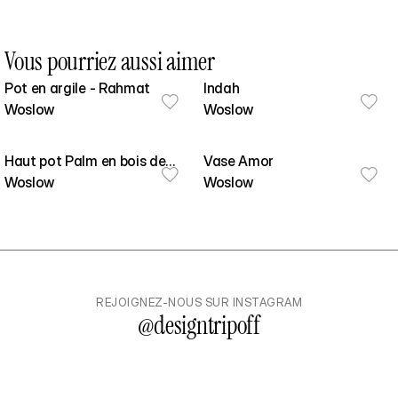
Vous pourriez aussi aimer
Pot en argile - Rahmat
Indah
Woslow
Woslow
Haut pot Palm en bois de
Vase Amor
palmier brûlé noir (100*50*55
Woslow
Woslow
cm)
REJOIGNEZ-NOUS SUR INSTAGRAM
@
designtripoff