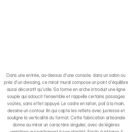
Dans une entrée, au-dessus d'une console, dans un salon ou
près d'un dressing, ce miroir mural compose un point d'équilibre
aussi décoratif qu'utile. Sa forme en arche introduit une ligne
souple qui adoucit l'ensemble et rappelle certains passages
voûtés, sans effet appuyé. Le cadre en laiton, poli à la main,
dessine un contour fin qui capte les reflets avec justesse et
souligne la verticalité du format. Cette fabrication artisanale
donne au miroir un caractère singulier, avec de légères
variations qui participent à son identité. Facile à intégrer, il