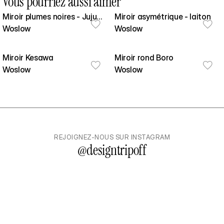
Vous pourriez aussi aimer
Miroir plumes noires - Juju
Miroir asymétrique - laiton
Hat
Woslow
Woslow
Miroir Kesawa
Miroir rond Boro
Woslow
Woslow
REJOIGNEZ-NOUS SUR INSTAGRAM
@
designtripoff