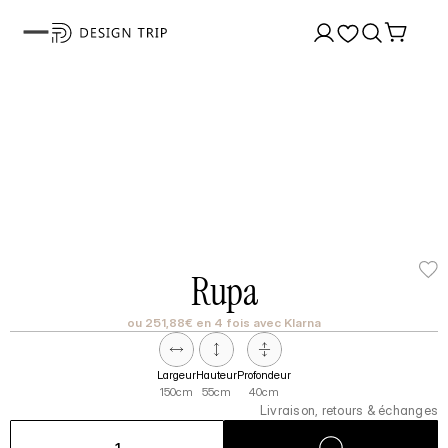
Rupa
ou 251,88€ en 4 fois avec Klarna
Largeur
Hauteur
Profondeur
150cm
55cm
40cm
Livraison, retours & échanges