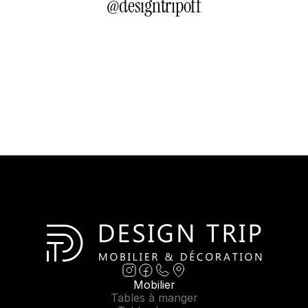
@
designtripoff
Mobilier
Tables à manger