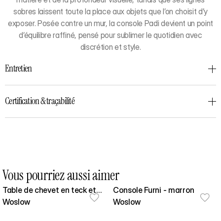
sobres laissent toute la place aux objets que l’on choisit d’y
exposer. Posée contre un mur, la console Padi devient un point
d’équilibre raffiné, pensé pour sublimer le quotidien avec
discrétion et style.
Entretien
Certification & traçabilité
Vous pourriez aussi aimer
Table de chevet en teck et
Console Furni - marron
cannage
Woslow
Woslow