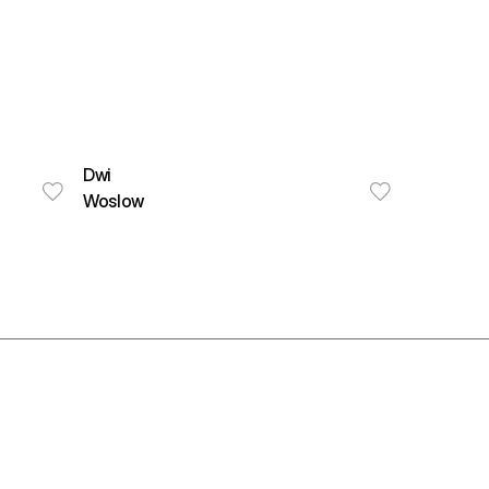
Dwi
Woslow