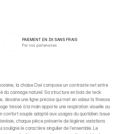
PAIEMENT EN 3X SANS FRAIS 
Par nos partenaires
oraine, la chaise Dwi compose un contraste net entre
té du cannage naturel. Sa structure en bois de teck
se, dessine une ligne précise qui met en valeur la finesse
age tressé à la main apporte une respiration visuelle au
un confort souple adapté aux usages du quotidien. Issue
ndonésie, chaque pièce présente de légères variations
ui souligne le caractère singulier de l'ensemble. Le