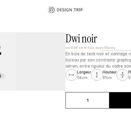
Dwi noir
ou 83€ en 4 fois avec Klarna
En bois de teck noir et cannage na
bureau par son contraste graphiqu
aérien, entre rigueur du cadre som
Largeur
Hauteur
P
56cm
81cm
5
1