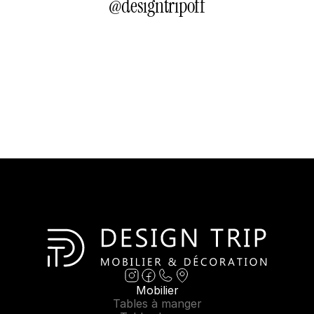
@
designtripoff
Mobilier
Tables à manger