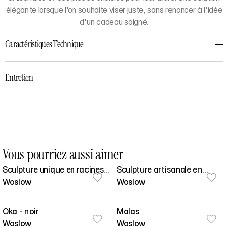
élégante lorsque l'on souhaite viser juste, sans renoncer à l'idée
d'un cadeau soigné.
Caractéristiques Technique
Entretien
Vous pourriez aussi aimer
Sculpture unique en racines
Sculpture artisanale en
de Ficus de Bali - 182cm
Woslow
Woslow
Racines de Ficus - 220cm
Oka - noir
Malas
Woslow
Woslow