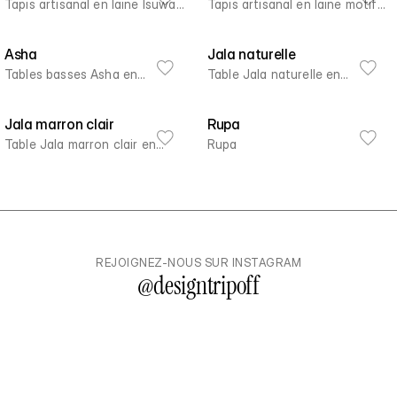
Isuwa
Tapis artisanal en laine Isuwa -
motif tigre Akiva
Tapis artisanal en laine motif
230 x 160 cm
tigre Akiva - 230 x 160 cm
Asha
Jala naturelle
Tables basses Asha en
Table Jala naturelle en
manguier massif
manguier massif
Jala marron clair
Rupa
Table Jala marron clair en
Rupa
manguier massif
REJOIGNEZ-NOUS SUR INSTAGRAM
@
designtripoff