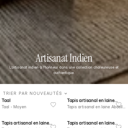
Artisanat Indien
L’artisanat indien à l’honneur dans une collection chaleureuse et
authentique.
TRIER PAR NOUVEAUTÉS
Taal
Tapis artisanal en laine
Taal - Moyen
Abdella
Tapis artisanal en laine Abdella
- 230 x 160 cm
Tapis artisanal en laine
Tapis artisanal en laine